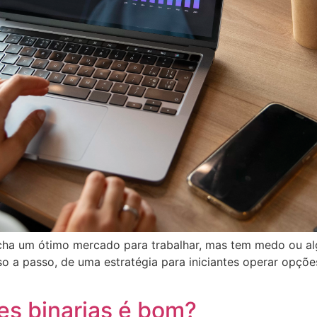
acha um ótimo mercado para trabalhar, mas tem medo ou al
asso a passo, de uma estratégia para iniciantes operar opçõ
es binarias é bom?