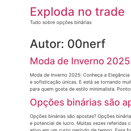
Ir
Exploda no trade
para
o
Tudo sobre opções binárias
conteúdo
Autor:
00nerf
Moda de Inverno 2025:
Moda de Inverno 2025: Conheça a Elegância 
e sofisticação únicas. E está se tornando mui
para quem gosta de estilo minimalista. Ponto
Opções binárias são ap
Opções binárias são apostas? Opções binári
e potencial de lucro. Muitas vezes referida
ativo em um curto período de tempo. Essa f